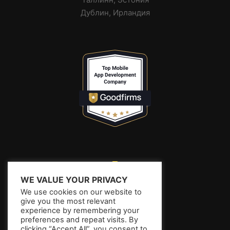
Дублин, Ирландия
WE VALUE YOUR PRIVACY
We use cookies on our website to
give you the most relevant
experience by remembering your
preferences and repeat visits. By
clicking “Accept All”, you consent to