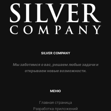
SILVER COMPANY
Мы заботимся о вас, решаем любые задачи и
открываем новые возможности.
МЕНЮ
Главная страница
Разработка приложений