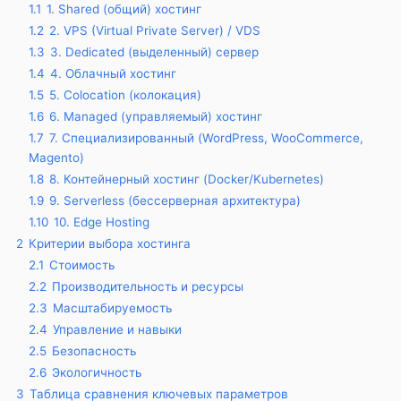
1.1
1. Shared (общий) хостинг
1.2
2. VPS (Virtual Private Server) / VDS
1.3
3. Dedicated (выделенный) сервер
1.4
4. Облачный хостинг
1.5
5. Colocation (колокация)
1.6
6. Managed (управляемый) хостинг
1.7
7. Специализированный (WordPress, WooCommerce,
Magento)
1.8
8. Контейнерный хостинг (Docker/Kubernetes)
1.9
9. Serverless (бессерверная архитектура)
1.10
10. Edge Hosting
2
Критерии выбора хостинга
2.1
Стоимость
2.2
Производительность и ресурсы
2.3
Масштабируемость
2.4
Управление и навыки
2.5
Безопасность
2.6
Экологичность
3
Таблица сравнения ключевых параметров